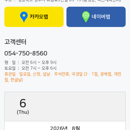
주소
경상북도 경주시 유림로5번길 85-15 (황성동, 국민체육센터)
카카오맵
네이버맵
고객센터
054-750-8560
평
일
오전 6시 ~ 오후 9시
토요일
오전 7시 ~ 오후 6시
휴관일 : 일요일, 신정, 설날·추석연휴, 국경일 (3·1절, 광복절, 개천
절, 한글날)
6
(Thu)
2026년
8월