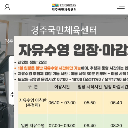
센터소개
경주
국민체육센터
프로그램
경주국민체육센터에서 다양한 스포츠를 통해 건강한 삶을 가꾸
세요.
신규접수
센터이용
열린광장
수영/아쿠아로
빅
체력단련(헬스)
GX룸