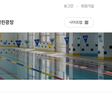
로그인
회원가입
열린광장
사이트맵
공지사항
이달의일정
갤러리 영상
채용공고
주묻는질문
칭찬합시다