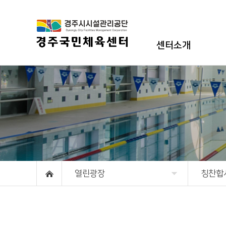
센터소개
인사말
시설현황
조직도
GX
강사안내
오시는길
열린광장
칭찬합