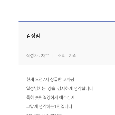
김정임
작성자 : 차**
조회 : 255
현재 오전7시 상급반 코치쌤
열정넘치는 강습 감사하게 생각합니다
특히 숏핀열영하게 해주심에
고맙게 생각하는1인입니다