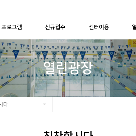
프로그램
신규접수
센터이용
수영/아쿠아로빅
수강신청
센터이용안내
체력단련(헬스)
이용요금안내
열린광장
(Group eXercise)
접수안내
등록절차안내
무인자동화시스템 안내
자
자유수영이용안내
시다
개인사물함안내