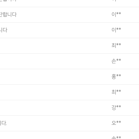
찬합니다
이**
니다
이**
최**
손**
홍**
최**
강**
다.
오**
손**