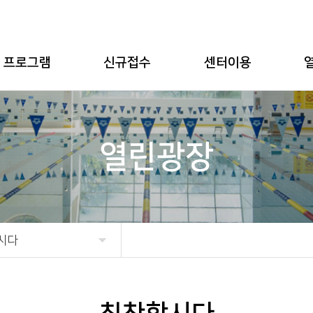
프로그램
신규접수
센터이용
수영/아쿠아로빅
수강신청
센터이용안내
체력단련(헬스)
이용요금안내
열린광장
(Group eXercise)
접수안내
등록절차안내
무인자동화시스템 안내
자
자유수영이용안내
시다
개인사물함안내