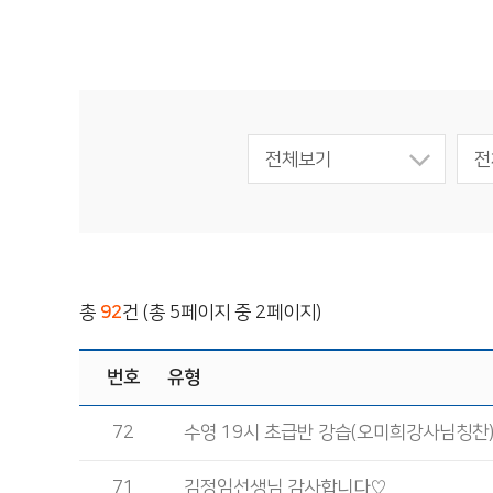
전체보기
전
총
92
건 (총 5페이지 중 2페이지)
번호
유형
72
수영 19시 초급반 강습(오미희강사님칭찬
71
김정임선생님 감사합니다♡