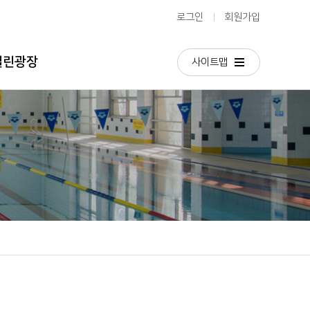
로그인
회원가입
열린광장
사이트맵
공지사항
이달의일정
갤러리 영상
채용공고
주묻는질문
칭찬합시다