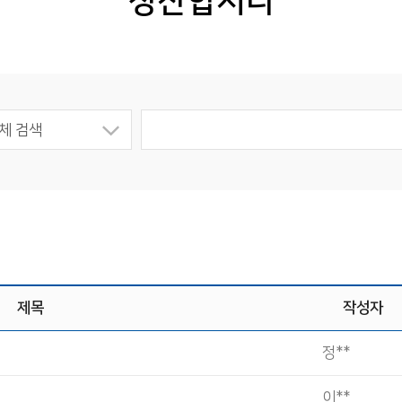
칭찬합시다
체 검색
제목
작성자
)
정**
이**