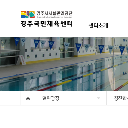
센터소개
인사말
시설현황
조직도
GX
강사안내
오시는길
열린광장
칭찬합